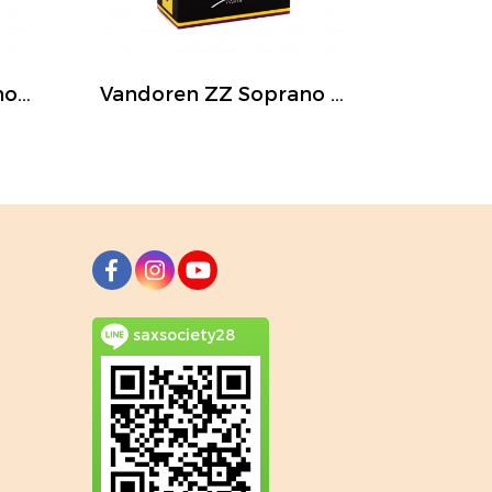
Vandoren V16 Soprano saxophone (แพ็ค)
Vandoren ZZ Soprano saxophone (แพ็ค)
saxsociety28