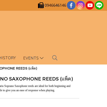
0946646146
HISTORY
EVENTS
PHONE REEDS (แพ็ค)
NO SAXOPHONE REEDS (แพ็ค)
ddario Soprano Saxophone reeds are ideal for both beginning and
ile to give you an ease of response when playing.