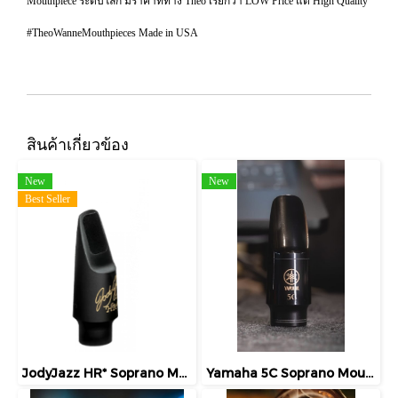
Mouthpiece ระดับโลก มีราคาที่ทาง Theo เรียกว่า LOW Price แต่ High Quality
#TheoWanneMouthpieces Made in USA
สินค้าเกี่ยวข้อง
New
New
Best Seller
JodyJazz HR* Soprano Mouthpiece
Yamaha 5C Soprano Mouthpiece