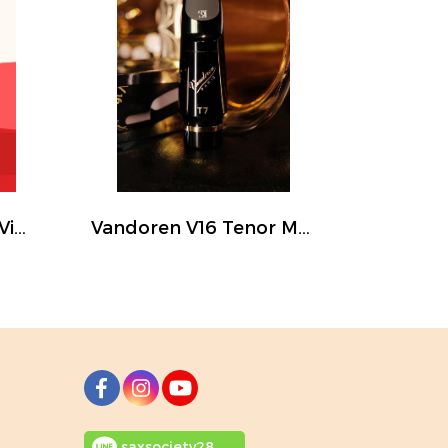
Saxman Jazz Classic Vintage Tenor Mouthpiece
Vandoren V16 Tenor Mouthpiece
saxsociety28