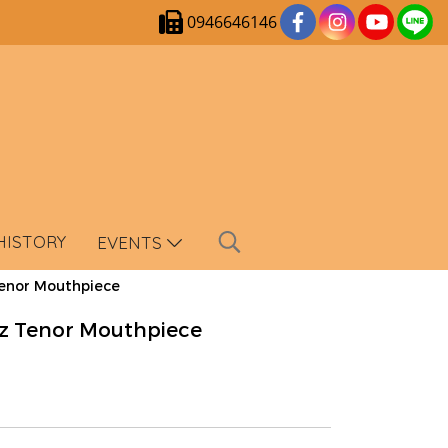
0946646146
HISTORY
EVENTS
Tenor Mouthpiece
azz Tenor Mouthpiece