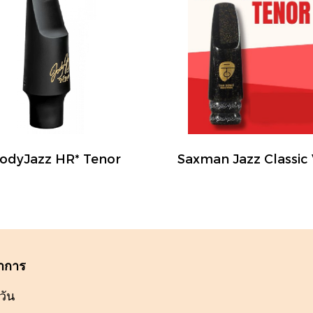
JodyJazz HR* Tenor
ำการ
วัน