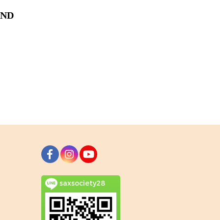
UND
saxsociety28