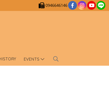
0946646146
HISTORY
EVENTS