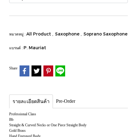
All Product
Saxophone
Soprano Saxophone
หมวดหมู่ :
,
,
P. Mauriat
แบรนด์ :
Share
Pre-Order
รายละเอียดสินค้า
Professional Class
Bb
Straight & Curved Necks or One Piece Straight Body
Gold Brass
Hand Engraved Body