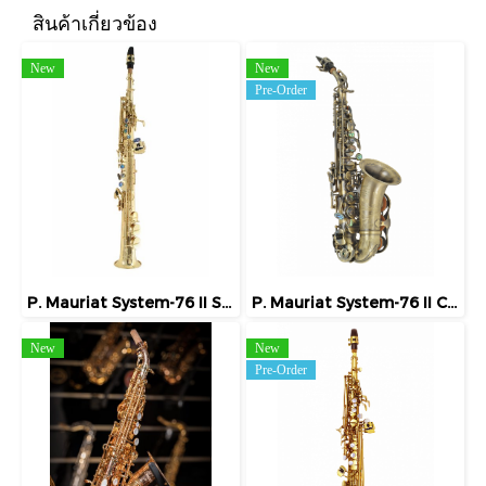
สินค้าเกี่ยวข้อง
New
New
Pre-Order
P. Mauriat System-76 II Straight / Curved Soprano
P. Mauriat System-76 II Curved Soprano
New
New
Pre-Order