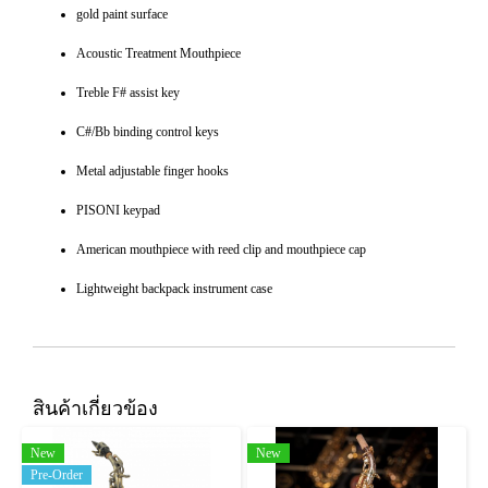
gold paint surface
Acoustic Treatment Mouthpiece
Treble F# assist key
C#/Bb binding control keys
Metal adjustable finger hooks
PISONI keypad
American mouthpiece with reed clip and mouthpiece cap
Lightweight backpack instrument case
สินค้าเกี่ยวข้อง
New
New
Pre-Order